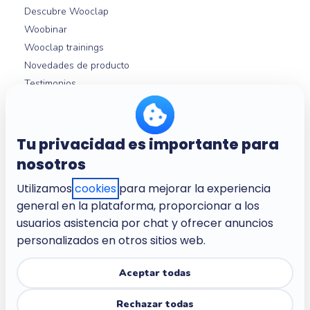
Descubre Wooclap
Woobinar
Wooclap trainings
Novedades de producto
Testimonios
Guías Wooclap
Integraciones con LMS
Ayuda
Tu privacidad es importante para
nosotros
Utilizamos
cookies
para mejorar la experiencia
Nosotros
general en la plataforma, proporcionar a los
Empresa
usuarios asistencia por chat y ofrecer anuncios
Empleo
personalizados en otros sitios web.
Condiciones del servicio
Política de privacidad
Aceptar todas
Política de privacidad para los niños
Rechazar todas
Centro de confianza