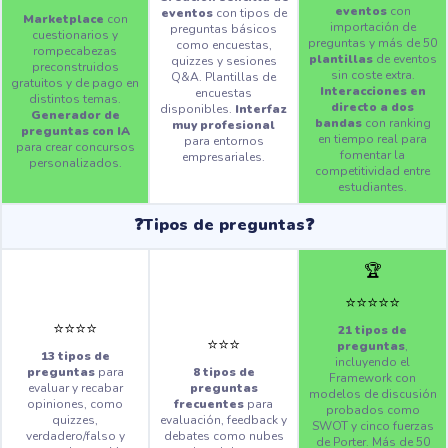
eventos
con
eventos
con tipos de
Marketplace
con
importación de
preguntas básicos
cuestionarios y
preguntas y más de 50
como encuestas,
rompecabezas
plantillas
de eventos
quizzes y sesiones
preconstruidos
sin coste extra.
Q&A. Plantillas de
gratuitos y de pago en
Interacciones en
encuestas
distintos temas.
directo a dos
disponibles.
Interfaz
Generador de
bandas
con ranking
muy profesional
preguntas con IA
en tiempo real para
para entornos
para crear concursos
fomentar la
empresariales.
personalizados.
competitividad entre
estudiantes.
❓Tipos de preguntas❓
🏆
⭐️
⭐️
⭐️
⭐️
⭐️
⭐️
⭐️
⭐️
⭐️
21 tipos de
⭐️
⭐️
⭐️
preguntas
,
13 tipos de
incluyendo el
preguntas
para
8 tipos de
Framework con
evaluar y recabar
preguntas
modelos de discusión
opiniones, como
frecuentes
para
probados como
quizzes,
evaluación, feedback y
SWOT y cinco fuerzas
verdadero/falso y
debates como nubes
de Porter. Más de 50