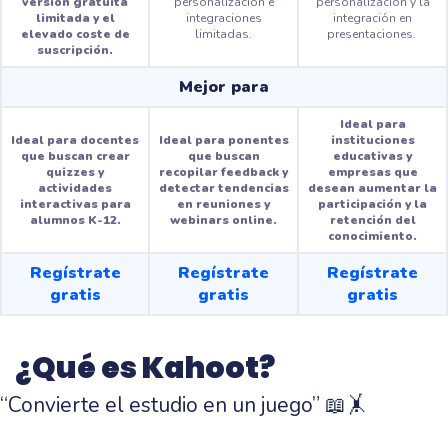
versión gratuita
personalización e
personalización y la
limitada y el
integraciones
integración en
elevado coste de
limitadas.
presentaciones.
suscripción.
Mejor para
Ideal para
Ideal para docentes
Ideal para ponentes
instituciones
que buscan crear
que buscan
educativas y
quizzes y
recopilar feedback y
empresas que
actividades
detectar tendencias
desean aumentar la
interactivas para
en reuniones y
participación y la
alumnos K-12.
webinars online.
retención del
conocimiento.
Regístrate
Regístrate
Regístrate
gratis
gratis
gratis
¿Qué es Kahoot?
“Convierte el estudio en un juego” 📖🤸