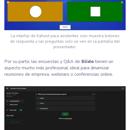
La interfaz de Kahoot para asistentes solo muestra botones
de respuesta y las preguntas solo se ven en la pantalla del
presentador.
Por su parte, las encuestas y Q&A de
Slido
tienen un
aspecto mucho más profesional, ideal para dinamizar
reuniones de empresa, webinars o conferencias online.