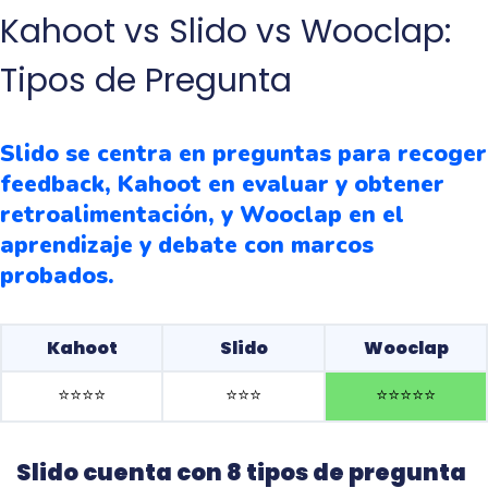
Kahoot vs Slido vs Wooclap:
Tipos de Pregunta
Slido se centra en preguntas para recoger
feedback, Kahoot en evaluar y obtener
retroalimentación, y Wooclap en el
aprendizaje y debate con marcos
probados.
Kahoot
Slido
Wooclap
⭐️
⭐️
⭐️
⭐️
⭐️
⭐️
⭐️
⭐️
⭐️
⭐️
⭐️
⭐️
Slido cuenta con 8 tipos de pregunta