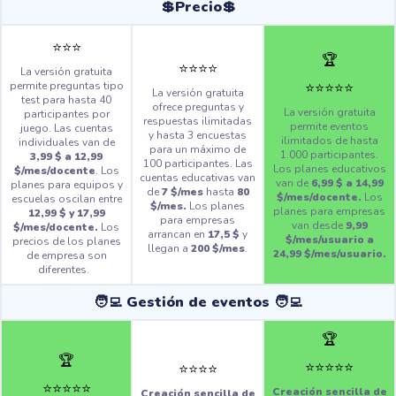
💲Precio💲
⭐️
⭐️
⭐️
🏆
⭐️
⭐️
⭐️
⭐️
La versión gratuita
⭐️
⭐️
⭐️
⭐️
⭐️
permite preguntas tipo
La versión gratuita
test para hasta 40
ofrece preguntas y
La versión gratuita
participantes por
respuestas ilimitadas
permite eventos
juego.
Las cuentas
y hasta 3 encuestas
ilimitados de hasta
individuales van de
para un máximo de
1.000 participantes.
3,99 $ a 12,99
100 participantes. Las
Los planes educativos
$/mes/docente
. Los
cuentas educativas van
van de
6,99 $ a 14,99
planes para equipos y
de
7 $/mes
hasta
80
$/mes/docente.
Los
escuelas oscilan entre
$/mes.
Los planes
planes para empresas
12,99 $ y 17,99
para empresas
van desde
9,99
$/mes/docente.
Los
arrancan en
17,5 $
y
$/mes/usuario a
precios de los planes
llegan a
200 $/mes
.
24,99 $/mes/usuario.
de empresa son
diferentes.
🧑‍💻 Gestión de eventos 🧑‍💻
🏆
🏆
⭐️
⭐️
⭐️
⭐️
⭐️
⭐️
⭐️
⭐️
⭐️
⭐️
⭐️
⭐️
⭐️
⭐️
Creación sencilla de
Creación sencilla de