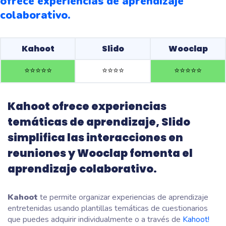
ofrece experiencias de aprendizaje
colaborativo.
Kahoot
Slido
Wooclap
⭐️
⭐️
⭐️
⭐️
⭐️
⭐️
⭐️
⭐️
⭐️
⭐️
⭐️
⭐️
⭐️
⭐️
Kahoot ofrece experiencias
temáticas de aprendizaje, Slido
simplifica las interacciones en
reuniones y Wooclap fomenta el
aprendizaje colaborativo.
Kahoot
te permite organizar experiencias de aprendizaje
entretenidas usando plantillas temáticas de cuestionarios
que puedes adquirir individualmente o a través de
Kahoot!