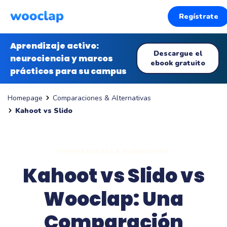
Regístrate
Aprendizaje activo:
Descargue el
neurociencia y marcos
ebook gratuito
prácticos para su campus
Comparaciones & Alternativas
Homepage
Kahoot vs Slido
COMPARACIONES & ALTERNATIVAS
Kahoot vs Slido vs
Wooclap: Una
Comparación