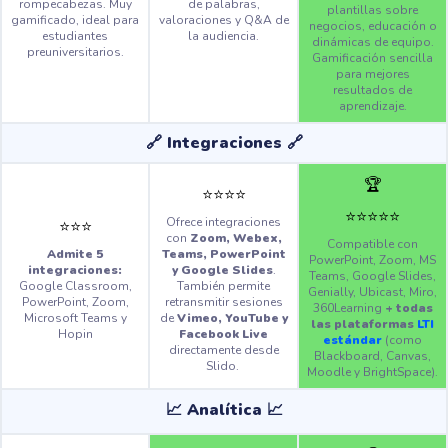
rompecabezas. Muy
de palabras,
plantillas sobre
gamificado, ideal para
valoraciones y Q&A de
negocios, educación o
estudiantes
la audiencia.
dinámicas de equipo.
preuniversitarios.
Gamificación sencilla
para mejores
resultados de
aprendizaje.
🔗 Integraciones 🔗
🏆
⭐️
⭐️
⭐️
⭐️
⭐️
⭐️
⭐️
⭐️
⭐️
Ofrece integraciones
⭐️
⭐️
⭐️
con
Zoom, Webex,
Compatible con
Admite 5
Teams, PowerPoint
PowerPoint, Zoom, MS
integraciones:
y Google Slides
.
Teams, Google Slides,
Google Classroom,
También permite
Genially, Ubicast, Miro,
PowerPoint, Zoom,
retransmitir sesiones
360Learning
+ todas
Microsoft Teams y
de
Vimeo, YouTube y
las plataformas
LTI
Hopin
Facebook Live
estándar
(como
directamente desde
Blackboard, Canvas,
Slido.
Moodle y BrightSpace).
📈 Analítica 📈