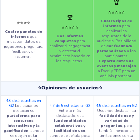
🏆
⭐️
⭐️
⭐️
⭐️
⭐️
🏆
Cuatro tipos de
⭐️
⭐️
⭐️
⭐️
informes
para
⭐️
⭐️
⭐️
⭐️
⭐️
analizar las
Cuatro paneles de
Dos informes
respuestas de la
informes
que
completos
para
audiencia. Posibilidad
muestran datos de
analizar el engagement
de
dar feedback
jugadores, preguntas,
y detectar el
personalizado
a los
feedback y un
sentimiento basado en
participantes.
resumen
.
las respuestas.
Exporta datos de
eventos y mensajes
a Excel y PDF para un
análisis posterior.
⭐Opiniones de usuarios⭐
4.6 de 5 estrellas en
G2
Los usuarios
4.7 de 5 estrellas en G2
4.5 de 5 estrellas en G2
destacan su
Entre lo más
Usuarios destacan su
plataforma para
destacado, sus
facilidad de uso y
concursos
funcionalidades
variedad de
interactivos y la
colaborativas y
preguntas
, pero
gamificación
, aunque
facilidad de uso
;
también mencionan
se quejan de
la
aunque se señala poca
limitaciones con la