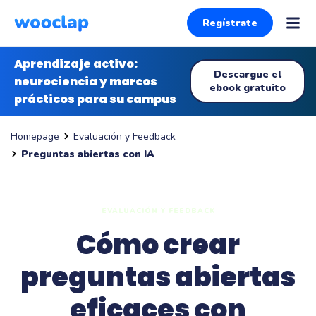
Regístrate
Aprendizaje activo:
Descargue el
neurociencia y marcos
ebook gratuito
prácticos para su campus
Evaluación y Feedback
Homepage
Preguntas abiertas con IA
EVALUACIÓN Y FEEDBACK
Cómo crear
preguntas abiertas
eficaces con