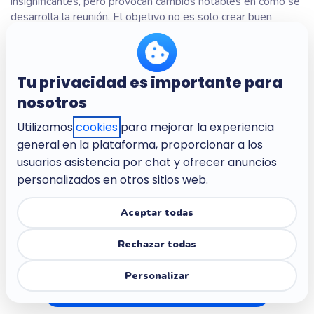
insignificantes, pero provocan cambios notables en cómo se
desarrolla la reunión. El objetivo no es solo crear buen
ambiente, sino instaurar hábitos de comunicación que se
afiancen con el tiempo.
Tu privacidad es importante para
Empieza con un rompehielos rápido, una nube de palabras o
un juego de preguntas divertido. Después, arranca tu reunión
nosotros
apoyándote en esa buena energía. El espíritu de equipo se
Utilizamos
cookies
para mejorar la experiencia
desarrolla a través de estos pequeños momentos repetidos
general en la plataforma, proporcionar a los
y regulares, que convierten la participación en un hábito.
usuarios asistencia por chat y ofrecer anuncios
personalizados en otros sitios web.
👉 Usa las actividades de Wooclap en tus reuniones y
observa cómo los cambios van apareciendo poco a poco, en
Aceptar todas
directo.
Rechazar todas
Personalizar
¡Prueba Wooclap gratis!