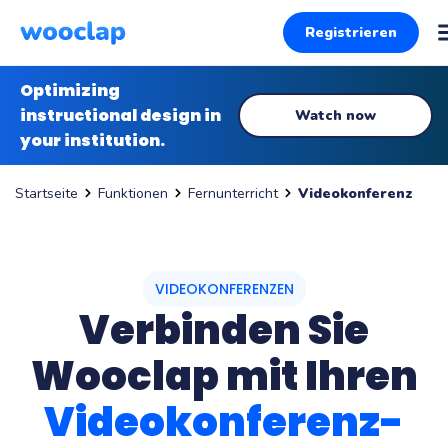
Registrieren
Optimizing
instructional design in
Watch now
your institution.
Funktionen
Fernunterricht
Videokonferenz
Startseite
VIDEOKONFERENZEN
Verbinden Sie
Wooclap mit Ihren
Videokonferenz-