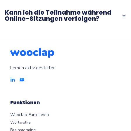
unterstützt: Multiple-Choice-Fragen, offene Fragen,
Wortwolken, Umfragen, Bewertungen, Rankings,
Kann ich die Teilnahme während
Brainstorming und mehr.
Online-Sitzungen verfolgen?
Ja. Sie können Antworten und Engagement in Echtzeit
während Ihres Meetings überwachen.
Lernen aktiv gestalten
Funktionen
Wooclap-Funktionen
Wortwolke
Brainstorming