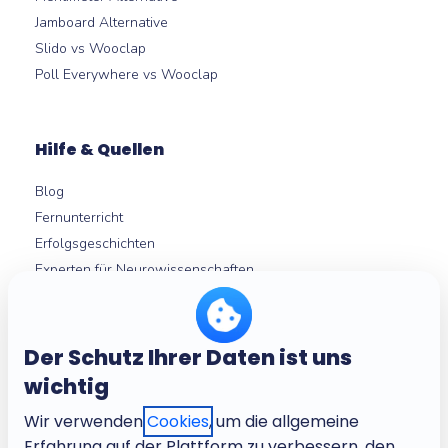
Jamboard Alternative
Slido vs Wooclap
Poll Everywhere vs Wooclap
Hilfe & Quellen
Blog
Fernunterricht
Erfolgsgeschichten
Experten für Neurowissenschaften
Hilfezentrum
Micro-learning
Der Schutz Ihrer Daten ist uns
wichtig
Über
Wir verwenden
Cookies
, um die allgemeine
Über Wooclap
Erfahrung auf der Plattform zu verbessern, den