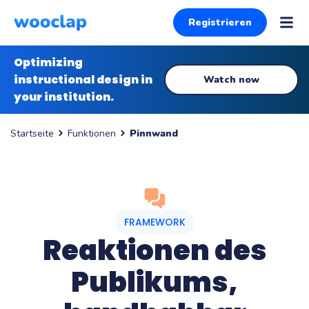
Registrieren
Optimizing
instructional design in
Watch now
your institution.
Funktionen
Pinnwand
Startseite
FRAMEWORK
Reaktionen des
Publikums,