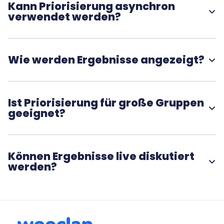
Kann Priorisierung asynchron
verwendet werden?
Ja. Teilnehmer können Punkte außerhalb einer Live-Sitzung
in ihrem eigenen Tempo zuweisen.
Wie werden Ergebnisse angezeigt?
Ergebnisse zeigen, wie Punkte über die Elemente verteilt
sind und heben relative Prioritäten und Kompromisse
hervor.
Ist Priorisierung für große Gruppen
geeignet?
Ja. Es skaliert gut für große Gruppen, indem es individuelle
Eingaben zu klaren, lesbaren Ergebnissen aggregiert.
Können Ergebnisse live diskutiert
werden?
Ja. Sie können Ergebnisse während einer Sitzung anzeigen
und als Grundlage für Diskussionen oder
Entscheidungsfindung verwenden.