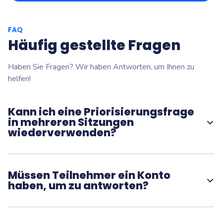
FAQ
Häufig gestellte Fragen
Haben Sie Fragen? Wir haben Antworten, um Ihnen zu
helfen!
Kann ich eine Priorisierungsfrage
in mehreren Sitzungen
wiederverwenden?
Ja. Sie können Priorisierungsfragen duplizieren und in
verschiedenen Sitzungen wiederverwenden.
Müssen Teilnehmer ein Konto
haben, um zu antworten?
Nein. Teilnehmer können ohne Erstellung eines Kontos
antworten, indem sie einen einfachen Zugangslink oder
Code verwenden.