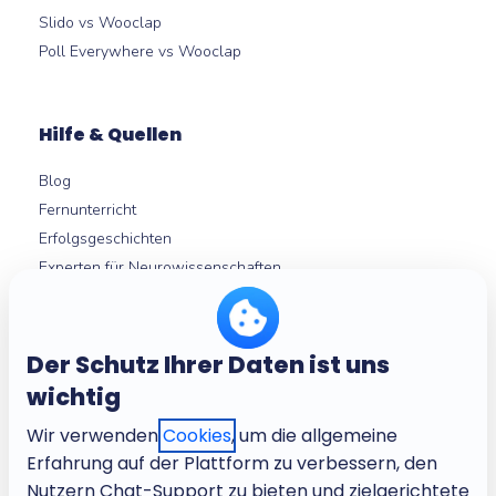
Slido vs Wooclap
Poll Everywhere vs Wooclap
Hilfe & Quellen
Blog
Fernunterricht
Erfolgsgeschichten
Experten für Neurowissenschaften
Hilfezentrum
Micro-learning
Der Schutz Ihrer Daten ist uns
wichtig
Über
Wir verwenden
Cookies
, um die allgemeine
Über Wooclap
Erfahrung auf der Plattform zu verbessern, den
Stellenangebote
Nutzern Chat-Support zu bieten und zielgerichtete