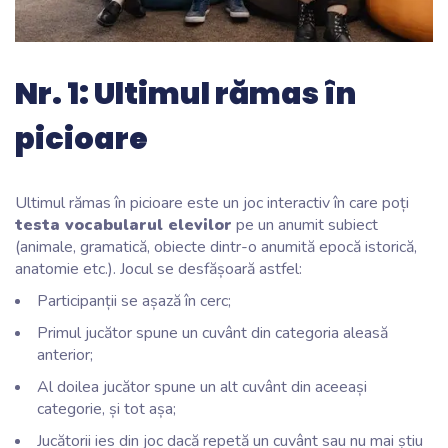
Nr. 1: Ultimul rămas în
picioare
Ultimul rămas în picioare este un joc interactiv în care poți
testa vocabularul elevilor
pe un anumit subiect
(animale, gramatică, obiecte dintr-o anumită epocă istorică,
anatomie etc.). Jocul se desfășoară astfel:
Participanții se așază în cerc;
Primul jucător spune un cuvânt din categoria aleasă
anterior;
Al doilea jucător spune un alt cuvânt din aceeași
categorie, și tot așa;
Jucătorii ies din joc dacă repetă un cuvânt sau nu mai știu