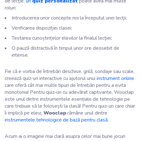
de lecție,
un
quiz personalizat
poate avea mai multe
roluri:
Introducerea unor concepte noi la începutul unei lecții;
Verificarea dispoziției clasei;
Testarea cunoștințelor elevilor la finalul lecției;
O pauză distractivă în timpul unor ore deosebit de
intense.
Fie că e vorba de întrebări deschise, grilă, sondaje sau scale,
creează quiz-uri interactive cu ajutorul unui
instrument online
care oferă cât mai multe tipuri de întrebări pentru a evita
monotonia! Pentru quiz-uri cu adevărat captivante, Wooclap
este unul dintre instrumentele esențiale de tehnologie pe
care trebuie să le folosești la clasă! Pentru quiz-uri care chiar
îi implică pe elevi,
Wooclap
rămâne unul dintre
instrumentele tehnologice de bază pentru clasă
.
Acum ai o imagine mai clară asupra celor mai bune jocuri