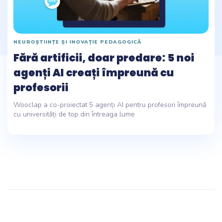
NEUROȘTIINȚE ȘI INOVAȚIE PEDAGOGICĂ
Fără artificii, doar predare: 5 noi
agenți AI creați împreună cu
profesorii
Wooclap a co-proiectat 5 agenți AI pentru profesori împreună
cu universități de top din întreaga lume