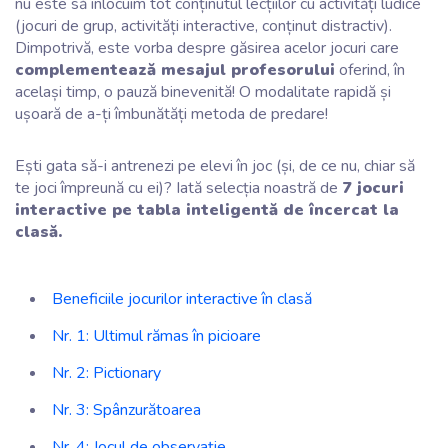
nu este să înlocuim tot conținutul lecțiilor cu activități ludice
(jocuri de grup, activități interactive, conținut distractiv).
Dimpotrivă, este vorba despre găsirea acelor jocuri care
complementează mesajul profesorului
oferind, în
același timp, o pauză binevenită! O modalitate rapidă și
ușoară de a-ți îmbunătăți metoda de predare!
Ești gata să-i antrenezi pe elevi în joc (și, de ce nu, chiar să
te joci împreună cu ei)? Iată selecția noastră de
7 jocuri
interactive pe tabla inteligentă de încercat la
clasă.
Beneficiile jocurilor interactive în clasă
Nr. 1: Ultimul rămas în picioare
Nr. 2: Pictionary
Nr. 3: Spânzurătoarea
Nr. 4: Jocul de observație