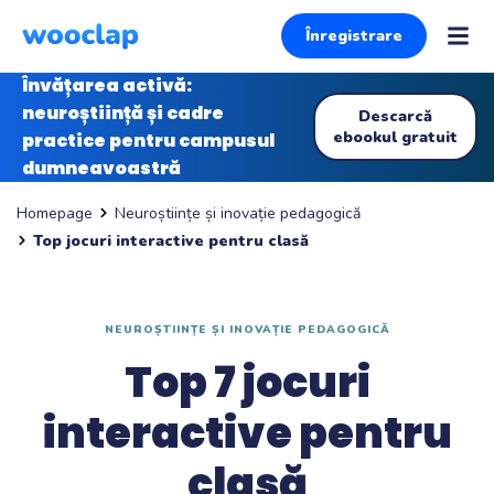
Înregistrare
Învățarea activă:
neuroștiință și cadre
Descarcă
ebookul gratuit
practice pentru campusul
dumneavoastră
Neuroștiințe și inovație pedagogică
Homepage
Top jocuri interactive pentru clasă
NEUROȘTIINȚE ȘI INOVAȚIE PEDAGOGICĂ
Top 7 jocuri
interactive pentru
clasă