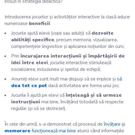
incluzi în strategia didactică?
Introducerea jocurilor și activităților interactive la clasă aduce
numeroase
beneficii
:
Jocurile ajută elevii (copii sau adulți) să
dezvolte
abilități specifice
, precum memoria, vizualizarea,
competențele lingvistice și aplicarea noțiunilor din curs;
Prin
încurajarea interacțiunii și împărtășirii de
idei între elevi
, jocurile interactive stimulează
socializarea, incluziunea și spiritul de echipă;
Anumiți elevi sunt mult mai dispuși să se implice și
să
dea tot ce pot
dacă activitatea are forma unui joc;
Jocurile îi ajută pe elevi să
înțeleagă și să urmeze
instrucțiuni
mai bine, învățând totodată să respecte
regulile (și să se distreze!).
În cele din urmă, s-a demonstrat că procesul de
învățare și
memorare
funcționează mai bine
atunci când informațiile