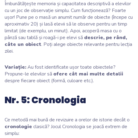
Îmbunătățește memoria și capacitatea descriptivă a elevilor
cu un joc de observație simplu. Cum funcționează? Foarte
ușor! Pune pe o masă un anumit număr de obiecte (începe cu
aproximativ 20) și lasă elevii să le observe pentru un timp
limitat (de exemplu, un minut). Apoi, acoperă masa cu o
pânză sau tablă și roagă-i pe elevi să
descrie, pe rând,
câte un obiect
. Poți alege obiecte relevante pentru lecția
zilei.
Variație:
Au fost identificate ușor toate obiectele?
Propune-le elevilor să
ofere cât mai multe detalii
despre fiecare obiect (formă, culoare etc.).
Nr. 5: Cronologia
Ce metodă mai bună de revizuire a orelor de istorie decât o
cronologie
clasică? Jocul Cronologia se joacă extrem de
simplu: