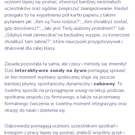
uczniom lepiej się poznać, otworzyć bardziej nieśmiałych
uczestników oraz ogólnie zwiększyć zaangażowanie. Kiedyś
polegało to na wypełnieniu pół kartki papieru z takimi
pytaniami jak: „Kim są Twoi rodzice?”, „Kim chciałbyś zostać,
gdy dorośniesz?”, „Jaki jest Twój ulubiony przedmiot?” lub
„Gdybyś miał zamieszkać na bezludnej wyspie, co koniecznie
chciałbyś tam zabrać?”, które nauczyciel przygotowywał i
drukował dla całej klasy.
Zasada pozostała ta sama, ale czasy i metody się zmieniły!
Dziś
interaktywne sondy na żywo
pomagają sprawić,
że ten moment wymiany społecznej staje się jeszcze
bardziej płynny, spontaniczny, dynamiczny i
zabawny
. To
świetny sposób na przyciągnięcie uwagi na lekcji, podczas
spotkania zespołu czy firmowego, a także na przemianę
formalnego ćwiczenia w świetny moment integracyjny oraz
okazję do nauki i dzielenia się.
Odpowiedzi pomagają uczniom, uczestnikom spotkań i
kolegom z pracy lepiej się poznać, znaleźć wspólny język i