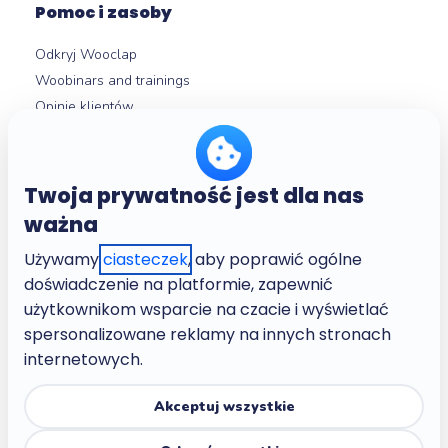
Pomoc i zasoby
Odkryj Wooclap
Woobinars and trainings
Opinie klientów
Przegląd funkcji
Integracje LMS
Centrum pomocy
Twoja prywatność jest dla nas
ważna
Używamy
O nas
ciasteczek
, aby poprawić ogólne
doświadczenie na platformie, zapewnić
Firma
użytkownikom wsparcie na czacie i wyświetlać
Kariera
spersonalizowane reklamy na innych stronach
Regulamin
internetowych.
Polityka prywatności
Polityka prywatności przyjazna dzieciom
Akceptuj wszystkie
Centrum zaufania