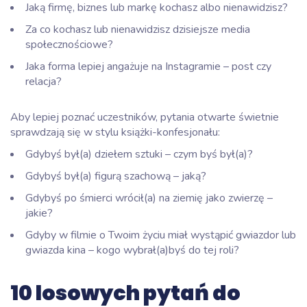
Jaką firmę, biznes lub markę kochasz albo nienawidzisz?
Za co kochasz lub nienawidzisz dzisiejsze media
społecznościowe?
Jaka forma lepiej angażuje na Instagramie – post czy
relacja?
Aby lepiej poznać uczestników, pytania otwarte świetnie
sprawdzają się w stylu książki-konfesjonału:
Gdybyś był(a) dziełem sztuki – czym byś był(a)?
Gdybyś był(a) figurą szachową – jaką?
Gdybyś po śmierci wrócił(a) na ziemię jako zwierzę –
jakie?
Gdyby w filmie o Twoim życiu miał wystąpić gwiazdor lub
gwiazda kina – kogo wybrał(a)byś do tej roli?
10 losowych pytań do