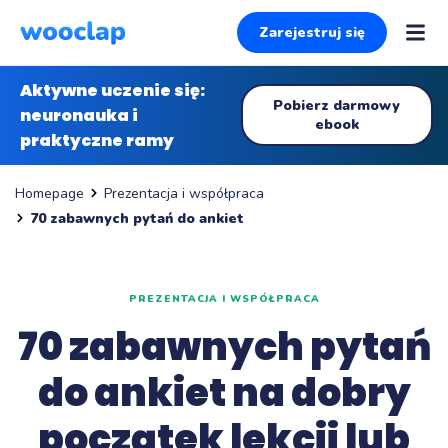
Zarejestruj się
Aktywne uczenie się:
Pobierz darmowy
neuronauka i
ebook
praktyczne ramy
Prezentacja i współpraca
Homepage
70 zabawnych pytań do ankiet
PREZENTACJA I WSPÓŁPRACA
70 zabawnych pytań
do ankiet na dobry
początek lekcji lub