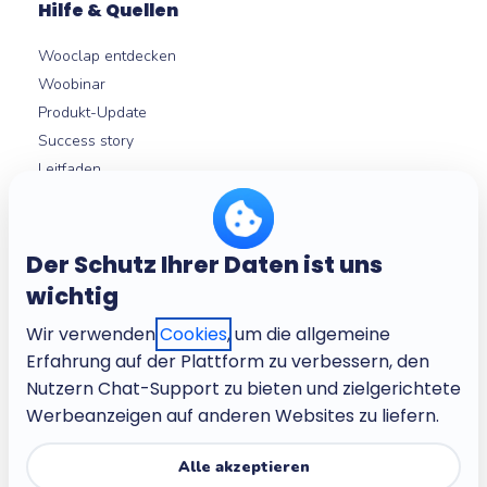
Hilfe & Quellen
Wooclap entdecken
Woobinar
Produkt-Update
Success story
Leitfaden
LMS-Integrationen
Hilfezentrum
Der Schutz Ihrer Daten ist uns
wichtig
Über
Wir verwenden
Cookies
, um die allgemeine
Unternehmung
Erfahrung auf der Plattform zu verbessern, den
Stellenangebote
Nutzern Chat-Support zu bieten und zielgerichtete
Geschäftsbedingungen
Werbeanzeigen auf anderen Websites zu liefern.
Datenschutzbestimmungen
Kinderfreundliche Datenschutzbestimmungen
Alle akzeptieren