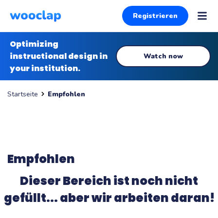
Registrieren
Optimizing
instructional design in
Watch now
your institution.
Empfohlen
Startseite
Empfohlen
Dieser Bereich ist noch nicht
gefüllt... aber wir arbeiten daran!