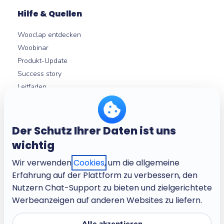
Hilfe & Quellen
Wooclap entdecken
Woobinar
Produkt-Update
Success story
Leitfaden
LMS-Integrationen
Hilfezentrum
Der Schutz Ihrer Daten ist uns
wichtig
Über
Wir verwenden
Cookies
, um die allgemeine
Unternehmung
Erfahrung auf der Plattform zu verbessern, den
Stellenangebote
Nutzern Chat-Support zu bieten und zielgerichtete
Geschäftsbedingungen
Werbeanzeigen auf anderen Websites zu liefern.
Datenschutzbestimmungen
Kinderfreundliche Datenschutzbestimmungen
Alle akzeptieren