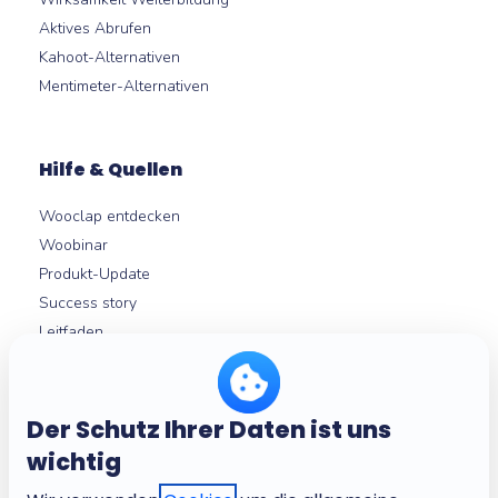
Aktives Abrufen
Kahoot-Alternativen
Mentimeter-Alternativen
Hilfe & Quellen
Wooclap entdecken
Woobinar
Produkt-Update
Success story
Leitfaden
LMS-Integrationen
Hilfezentrum
Der Schutz Ihrer Daten ist uns
wichtig
Über