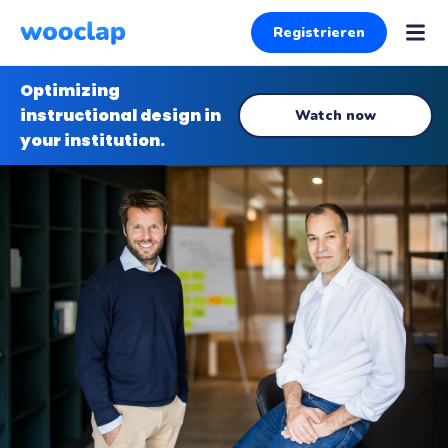
Registrieren
Optimizing
instructional design in
Watch now
your institution.