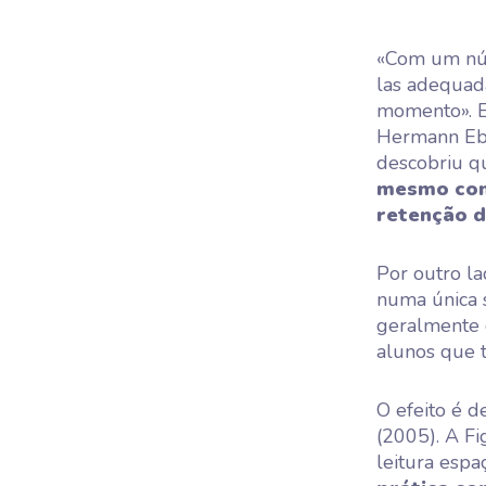
«Com um núm
las adequad
momento». Es
Hermann Ebb
descobriu 
mesmo con
retenção d
Por outro l
numa única 
geralmente c
alunos que 
O efeito é 
(2005). A Fi
leitura esp