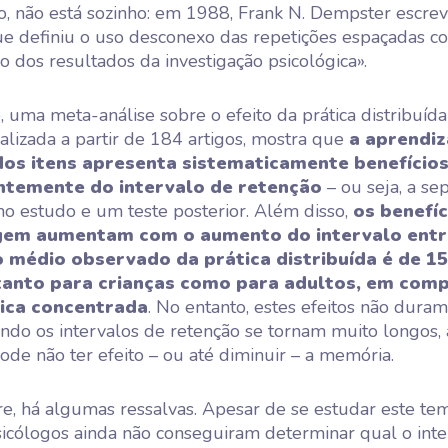
to, não está sozinho: em 1988, Frank N. Dempster escr
ue definiu o uso desconexo das repetições espaçadas 
o dos resultados da investigação psicológica».
 uma meta-análise sobre o efeito da prática distribuíd
realizada a partir de 184 artigos, mostra que
a aprendi
os itens apresenta sistematicamente benefícios
temente do intervalo de retenção
– ou seja, a se
mo estudo e um teste posterior. Além disso,
os benefíc
gem aumentam com o aumento do intervalo entr
o médio observado da prática distribuída é de 1
tanto para crianças como para adultos, em com
ica concentrada
. No entanto, estes efeitos não dura
ndo os intervalos de retenção se tornam muito longos,
ode não ter efeito – ou até diminuir – a memória.
, há algumas ressalvas. Apesar de se estudar este tem
icólogos ainda não conseguiram determinar qual o inte