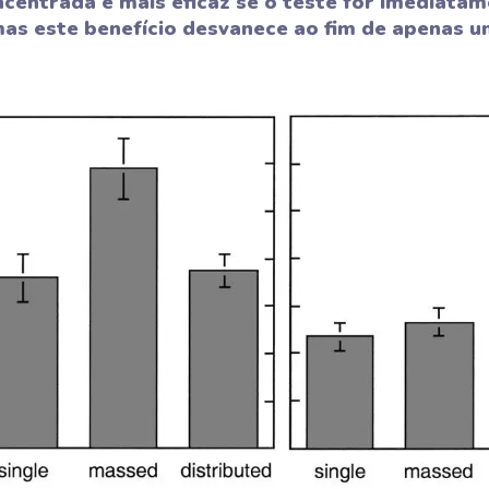
ncentrada é mais eficaz se o teste for imediata
 mas este benefício desvanece ao fim de apenas u