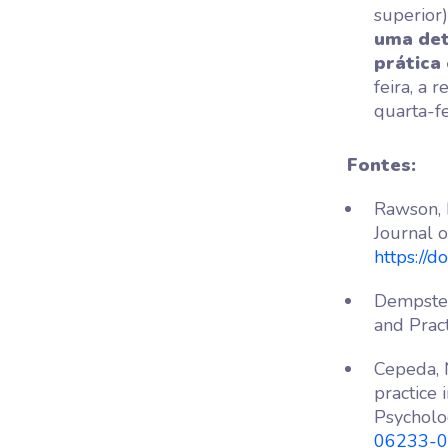
superior)
uma det
prática
feira, a 
quarta-fe
Fontes:
Rawson, K
Journal o
https://
Dempster,
and Prac
Cepeda, N.
practice 
Psycholo
06233-0