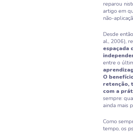
reparou nis
artigo em q
não-aplicaçã
Desde então,
al., 2006), 
espaçada d
independen
entre o últi
aprendiza
O benefíci
retenção, 
com a prát
sempre: qua
ainda mais p
Como sempre
tempo, os ps