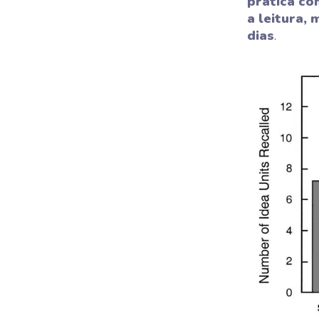
prática co
a leitura,
dias
.