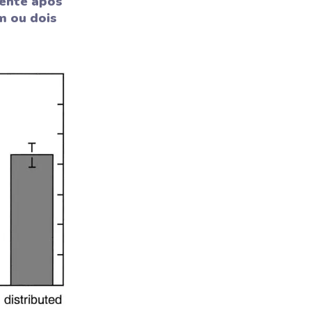
mente após
m ou dois