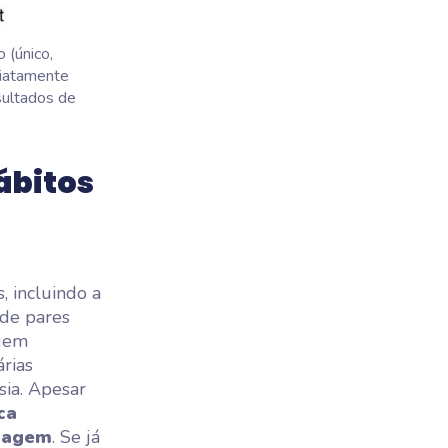
 (único,
diatamente
sultados de
ábitos
, incluindo a
de pares
agem
árias
sia. Apesar
ca
izagem
. Se já