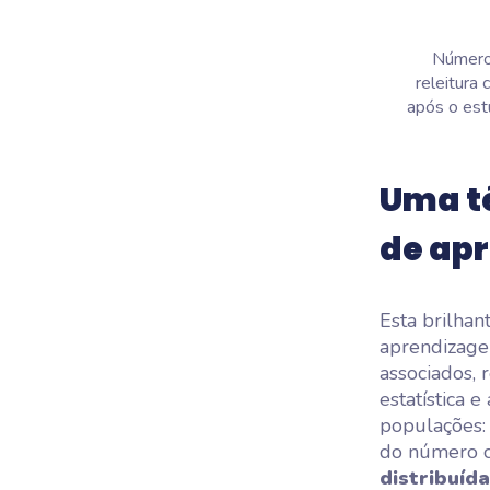
Número 
releitura
após o est
Uma té
de ap
Esta brilhan
aprendizage
associados, 
estatística 
populações: 
do número c
distribuíd