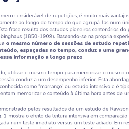
ero considerável de repetições, é muito mais vantajoso
amente ao longo do tempo do que agrupá-las num ún
ta frase resulta dos estudos pioneiros centenários do 
inghaus (1850-1909). Baseando-se na própria experiê
que
o mesmo número de sessões de estudo repet
teúdo, espaçadas no tempo, conduz a uma gran
essa informação a longo prazo
.
ado, utilizar o mesmo tempo para memorizar o mesmo 
sessão conduz a um desempenho inferior. Esta aborda
onhecida como “marranço” ou estudo intensivo e é típi
tentam memorizar o conteúdo à última hora antes de um
demonstrado pelos resultados de um estudo de Rawson 
g. 1 mostra o efeito da leitura intensiva em comparação
açada num teste imediato versus um teste adiado. Em r