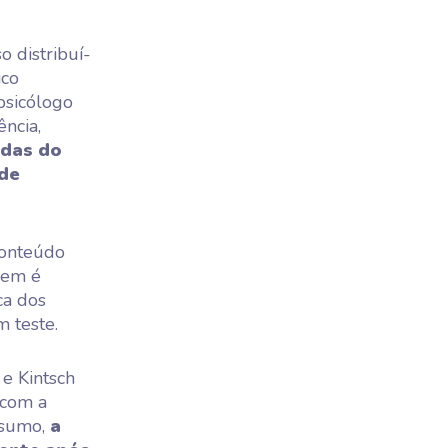
 distribuí-
ico
psicólogo
ncia,
idas do
de
conteúdo
gem é
ca dos
 teste.
e Kintsch
 com a
esumo,
a