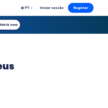
PT
Iniciar sessão
Registar
Watch now
eus