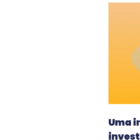
Uma i
inves