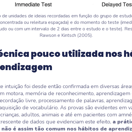
de unidades de ideias recordadas em função do grupo de estudo
 concentrada ou releitura espaçada) e do momento do teste (ime
udo ou com um intervalo de 2 dias entre o estudo e o teste). Re
Rawson e Kintsch (2005).
cnica pouco utilizada nos h
rendizagem
te intuição foi desde então confirmada em diversas áreas
m motora, memória de reconhecimento, aprendizagem 
recordação livre, processamento de palavras, aprendiz
e aquisição de vocabulário. As provas são evidentes em v
crianças, adultos, animais e até em pacientes com amné
rescente de dados que evidenciam este efeito,
a práti
a não é assim tão comum nos hábitos de aprend