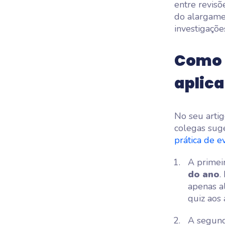
entre revisõ
do alargame
investigaçõe
Como 
aplica
No seu artig
colegas sug
prática de e
A primei
do ano
.
apenas a
quiz aos 
A segund