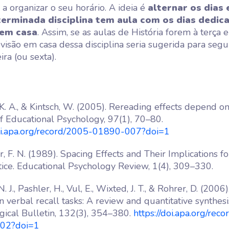
 a organizar o seu horário. A ideia é
alternar os dias
erminada disciplina tem aula com os dias dedic
 em casa
. Assim, se as aulas de História forem à terça 
revisão em casa dessa disciplina seria sugerida para seg
ira (ou sexta).
. A., & Kintsch, W. (2005). Rereading effects depend on 
f Educational Psychology, 97(1), 70–80.
doi.apa.org/record/2005-01890-007?doi=1
 F. N. (1989). Spacing Effects and Their Implications f
tice. Educational Psychology Review, 1(4), 309–330.
 J., Pashler, H., Vul, E., Wixted, J. T., & Rohrer, D. (2006
in verbal recall tasks: A review and quantitative synthesi
gical Bulletin, 132(3), 354–380.
https://doi.apa.org/rec
02?doi=1