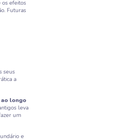
 os efeitos
o. Futuras
s seus
ática a
 ao longo
ntigos leva
fazer um
undário e