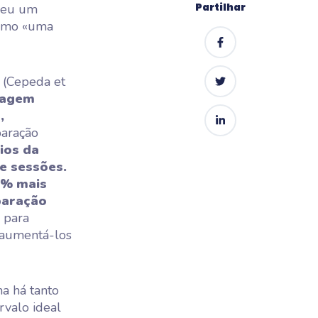
Partilhar
eveu um
como «uma
a (Cepeda et
zagem
,
paração
ios da
e sessões.
5% mais
paração
m para
 aumentá-los
a há tanto
rvalo ideal