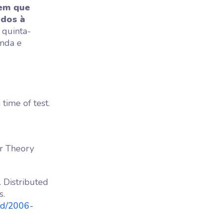
 em que
ados à
e quinta-
unda e
time of test.
or Theory
). Distributed
s.
ord/2006-