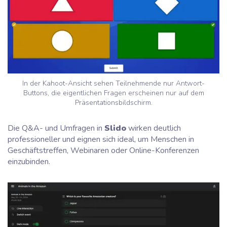
In der Kahoot-Ansicht sehen Teilnehmende nur Antwort-
Buttons, die eigentlichen Fragen erscheinen nur auf dem
Präsentationsbildschirm.
Die Q&A- und Umfragen in
Slido
wirken deutlich
professioneller und eignen sich ideal, um Menschen in
Geschäftstreffen, Webinaren oder Online-Konferenzen
einzubinden.