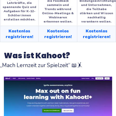
die Feedback
Bildungseinrichtung
Lehrkräfte, die
sammeln und
und Unternehmen,
spannende Quiz und
Trends während
die Teilhabe
Aufgaben für K-12-
Online-Meetings &
stärken und Wissen
Schüler:innen
Webinaren
nachhaltig
erstellen möchten.
erkennen wollen.
verankern wollen.
Kostenlos
Kostenlos
Kostenlos
registrieren!
registrieren!
registrieren!
Was ist Kahoot?
„Mach Lernzeit zur Spielzeit“ 📖🤸