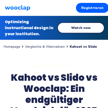
Registrieren
Optimizing
instructional design in
Watch now
your institution.
Vergleiche & Alternativen
Kahoot vs Slido
Homepage
VERGLEICHE & ALTERNATIVEN
Kahoot vs Slido vs
Wooclap: Ein
endgültiger