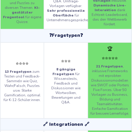
Vorlagen
inklusive.
Q&A. Umfrage-
und Puzzles zu
Dynamische Live-
Vorlagen verfügbar.
diversen Themen.
KI-
Interaktion
dank
Sehr professionelle
gestützter
Echtzeit-Leaderboard,
Oberfläche
für
Fragentool
für eigene
das den Wettbewerb
Unternehmensgespräche.
Quizze.
fördert.
❓Fragetypen❓
🏆
⭐️
⭐️
⭐️
⭐️
⭐️
⭐️
⭐️
⭐️
⭐️
⭐️
⭐️
⭐️
21 Fragetypen
,
8 gängige
inklusive Frameworks
13 Fragetypen
zum
Fragetypen
für
mit erprobten
Testen und Feedback-
Wissenstests,
Diskussionsmodellen
Sammeln wie Quiz,
Feedback und
wie SWOT oder Porters
Wahr/Falsch, Puzzles
Diskussionen wie
Five Forces. Über 50
usw. Starke
Wortwolken,
Vorlagen zu Business,
Gamification, optimal
Bewertungen und
Bildung und
für K-12-Schüler:innen.
Q&A.
Teamaktivitäten.
Einfache Gamification
für bessere Lernerfolge.
🔗 Integrationen 🔗