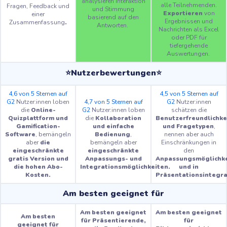
analysieren Interaktion
alle Teilnehmenden.
Fragen, Feedback und
und Stimmung
Exportieren
von
einer
basierend auf den
Ergebnissen und
Zusammenfassung
.
Antworten.
Nachrichten als Excel
oder PDF für
tiefergehende
Auswertungen.
⭐Nutzerbewertungen⭐
4,6 von 5 Sternen auf
4,5 von 5 Sternen auf
G2
Nutzer:innen loben
4,7 von 5 Sternen auf
G2
Nutzer:innen
die
Online-
G2
Nutzer:innen loben
schätzen die
Quizplattform und
die
Kollaboration
Benutzerfreundlichke
Gamification-
und einfache
und Fragetypen
,
Software
, bemängeln
Bedienung
,
nennen aber auch
aber
die
bemängeln aber
Einschränkungen in
eingeschränkte
eingeschränkte
den
gratis Version und
Anpassungs- und
Anpassungsmöglichk
die hohen Abo-
Integrationsmöglichkeiten.
und in
Kosten.
Präsentationsintegra
Am besten geeignet für
Am besten geeignet
Am besten geeignet
Am besten
für Präsentierende,
für
geeignet für