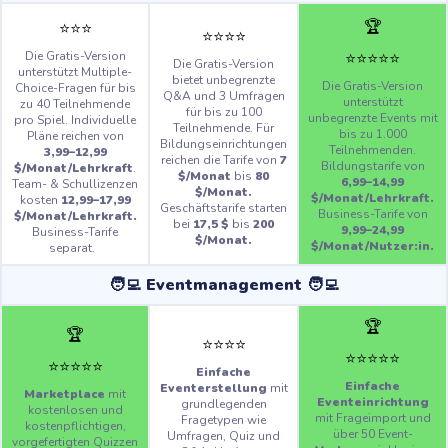
🏆
⭐️
⭐️
⭐️
⭐️
⭐️
⭐️
⭐️
⭐️
⭐️
⭐️
⭐️
⭐️
Die Gratis-Version
Die Gratis-Version
unterstützt Multiple-
bietet unbegrenzte
Die Gratis-Version
Choice-Fragen für bis
Q&A und 3 Umfragen
unterstützt
zu 40 Teilnehmende
für bis zu 100
unbegrenzte Events mit
pro Spiel.
Individuelle
Teilnehmende. Für
bis zu 1.000
Pläne reichen von
Bildungseinrichtungen
Teilnehmenden.
3,99–12,99
reichen die Tarife von
7
Bildungstarife von
$/Monat/Lehrkraft
.
$/Monat
bis
80
6,99–14,99
Team- & Schullizenzen
$/Monat.
$/Monat/Lehrkraft.
kosten
12,99–17,99
Geschäftstarife starten
Business-Tarife von
$/Monat/Lehrkraft.
bei
17,5 $
bis
200
9,99–24,99
Business-Tarife
$/Monat.
$/Monat/Nutzer:in.
separat.
🧑‍💻 Eventmanagement 🧑‍💻
🏆
🏆
⭐️
⭐️
⭐️
⭐️
⭐️
⭐️
⭐️
⭐️
⭐️
⭐️
⭐️
⭐️
⭐️
⭐️
Einfache
Einfache
Eventerstellung
mit
Marketplace
mit
Eventeinrichtung
grundlegenden
kostenlosen und
mit Frageimport und
Fragetypen wie
kostenpflichtigen,
über 50 Event-
Umfragen, Quiz und
vorgefertigten Quizzen