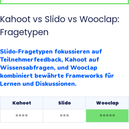
Kahoot vs Slido vs Wooclap:
Fragetypen
Slido-Fragetypen fokussieren auf
Teilnehmerfeedback, Kahoot auf
Wissensabfragen, und Wooclap
kombiniert bewährte Frameworks für
Lernen und Diskussionen.
Kahoot
Slido
Wooclap
⭐️
⭐️
⭐️
⭐️
⭐️
⭐️
⭐️
⭐️
⭐️
⭐️
⭐️
⭐️