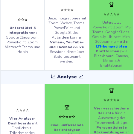
🏆
⭐️
⭐️
⭐️
⭐️
⭐️
⭐️
⭐️
⭐️
⭐️
Bietet Integrationen mit
⭐️
⭐️
⭐️
Unterstützt
Zoom, Webex, Teams,
PowerPoint, Zoom, MS
Unterstützt 5
PowerPoint und
Teams, Google Slides,
Integrationen:
Google Slides.
Genially, Ubicast, Miro,
Google Classroom,
Außerdem können
360Learning
+ alle
PowerPoint, Zoom,
Vimeo-, YouTube-
LTI-kompatiblen
Microsoft Teams und
und Facebook-Live
-
Plattformen
(wie
Hopin
Sessions direkt über
Blackboard, Canvas,
Slido gestreamt
Moodle &
werden.
BrightSpace).
📈 Analyse 📈
🏆
⭐️
⭐️
⭐️
⭐️
⭐️
🏆
Vier verschiedene
⭐️
⭐️
⭐️
⭐️
Berichte
für die
⭐️
⭐️
⭐️
⭐️
⭐️
Auswertung der
Vier Analyse-
Teilnehmerbeiträge.
Dashboards
mit
Zwei umfassende
Personalisierte
Einblicken zu
Berichtstypen
Rückmeldungen
an
Teilnehmenden,