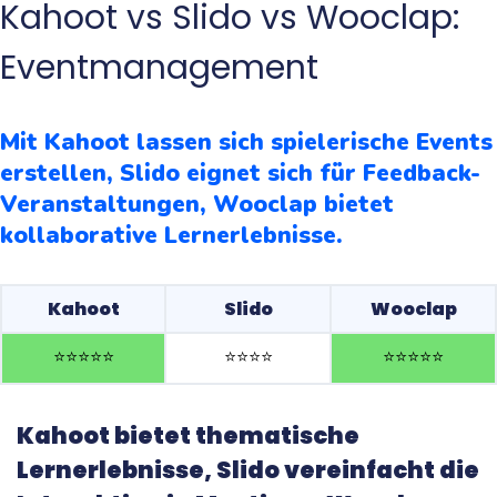
Kahoot vs Slido vs Wooclap:
Eventmanagement
Mit Kahoot lassen sich spielerische Events
erstellen, Slido eignet sich für Feedback-
Veranstaltungen, Wooclap bietet
kollaborative Lernerlebnisse.
Kahoot
Slido
Wooclap
⭐️
⭐️
⭐️
⭐️
⭐️
⭐️
⭐️
⭐️
⭐️
⭐️
⭐️
⭐️
⭐️
⭐️
Kahoot bietet thematische
Lernerlebnisse, Slido vereinfacht die