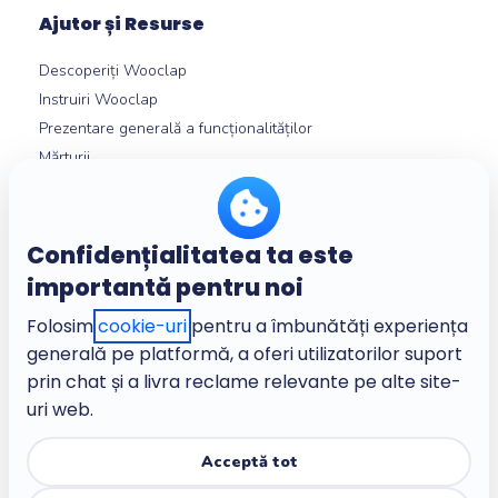
Ajutor și Resurse
Descoperiți Wooclap
Instruiri Wooclap
Prezentare generală a funcționalităților
Mărturii
Integrări LMS
Centru de ajutor
Confidențialitatea ta este
importantă pentru noi
Despre
Folosim
cookie-uri
pentru a îmbunătăți experiența
Companie
generală pe platformă, a oferi utilizatorilor suport
Cariere
prin chat și a livra reclame relevante pe alte site-
Termeni și condiții
uri web.
Politică de confidențialitate
Politică de confidențialitate adaptată copiilor
Acceptă tot
Centru de încredere