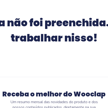
vida na Wooclap
Wooflash
a não foi preenchida
Wooflash, a plataforma de
microlearning da Wooclap
trabalhar nisso!
Receba o melhor do Wooclap
Um resumo mensal das novidades do produto e dos
nossos conteúdos publicados, diretamente na sua