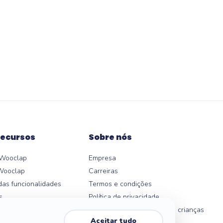
Recursos
Sobre nós
 Wooclap
Empresa
Wooclap
Carreiras
das funcionalidades
Termos e condições
s
Política de privacidade
 LMS
Política de privacidade para crianças
Aceitar tudo
Ajuda
Central de Confiança