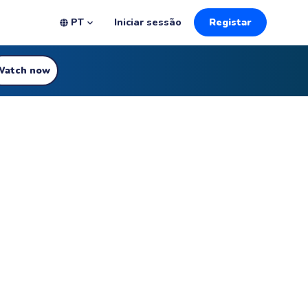
PT
Iniciar sessão
Registar
Watch now