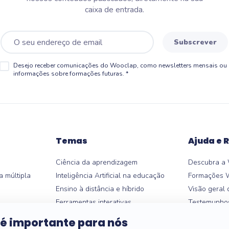
caixa de entrada.
Subscrever
Desejo receber comunicações do Wooclap, como newsletters mensais ou
informações sobre formações futuras.
*
Temas
Ajuda e 
Ciência da aprendizagem
Descubra a
a múltipla
Inteligência Artificial na educação
Formações 
Ensino à distância e híbrido
Visão geral 
Ferramentas interativas
Testemunho
a
Alternativas ao Kahoot
Integrações
 é importante para nós
Alternativas ao Mentimeter
Central de 