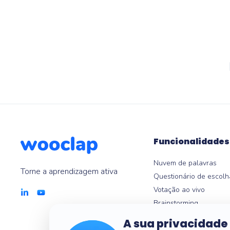
Funcionalidades
Nuvem de palavras
Torne a aprendizagem ativa
Questionário de escolh
Votação ao vivo
Brainstorming
Apresentação interativ
A sua privacidade
Vistas e relatórios