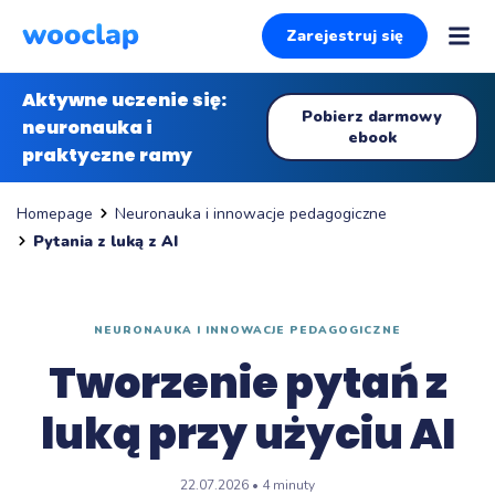
Zarejestruj się
Aktywne uczenie się:
Pobierz darmowy
neuronauka i
ebook
praktyczne ramy
Neuronauka i innowacje pedagogiczne
Homepage
Pytania z luką z AI
NEURONAUKA I INNOWACJE PEDAGOGICZNE
Tworzenie pytań z
luką przy użyciu AI
22.07.2026 • 4 minuty