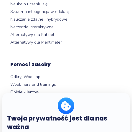
Nauka o uczeniu się
Sztuczna inteligencja w edukacji
Nauczanie zdalne i hybrydowe
Narzędzia interaktywne
Alternatywy dla Kahoot
Alternatywy dla Mentimeter
Pomoc i zasoby
Odkryj Wooclap
Woobinars and trainings
Opinie klientów
Przegląd funkcji
Integracje LMS
Centrum pomocy
Twoja prywatność jest dla nas
ważna